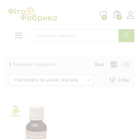
0
0
ПОШУК
1
Знайдені продукти
Вид
Сортувати за ціною: від вищої до нижчої
Filter