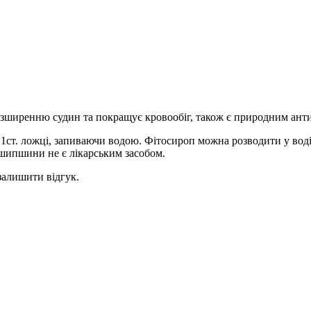
озширенню судин та покращує кровообіг, також є природним ант
1ст. ложці, запиваючи водою. Фітосироп можна розводити у воді 
 шипшини не є лікарським засобом.
залишити відгук.