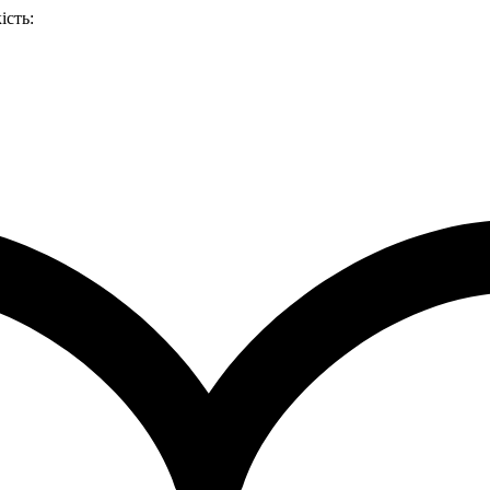
ість: