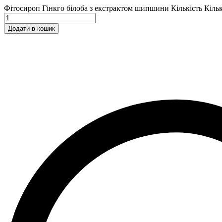
Фітосироп Гінкго білоба з екстрактом шипшини Кількість
Кільк
Додати в кошик