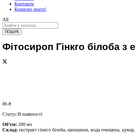
Контакти
Корисно знати!
All
ПОШУК
Фітосироп Гінкго білоба з
86
₴
Статус:
В наявності
Об’єм:
200 мл
Склад:
екстракт гінкго білоба, шипшини, вода очищена, цукор