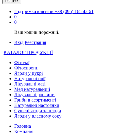
ПОШУК
Підтримка клієнтів
+38 (095) 165 42 61
0
0
Ваш кошик порожній.
Вхід
Реєстрація
КАТАЛОГ ПРОДУКЦІЇ
Фіточаї
Фітосиропи
Ягоди у цукрі
Натуральні олії
Лікувальні мазі
Мед натуральний
Лікувальні рослини
Гриби в асортименті
Натуральні настоянки
Сушені ягоди та плоди
Ягоди у власному соку
Головна
Компанія