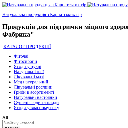
Натуральна продукція з Карпатських гір
Продукція для підтримки міцного здоро
Фабрика"
КАТАЛОГ ПРОДУКЦІЇ
Фіточаї
Фітосиропи
Ягоди у цукрі
Натуральні олії
Лікувальні мазі
Мед натуральний
Лікувальні рослини
Гриби в асортименті
Натуральні настоянки
Сушені ягоди та плоди
Ягоди у власному соку
All