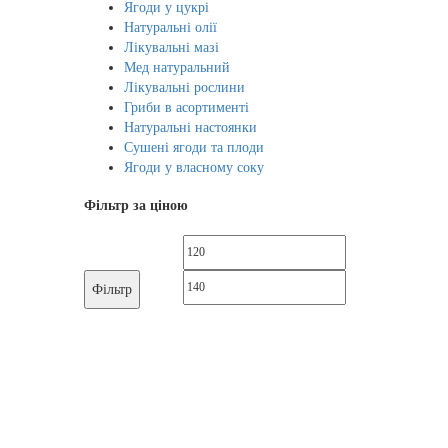
Ягоди у цукрі
Натуральні олії
Лікувальні мазі
Мед натуральний
Лікувальні рослини
Гриби в асортименті
Натуральні настоянки
Сушені ягоди та плоди
Ягоди у власному соку
Фільтр за ціною
Мінімальна
Найбільша
ціна
ціна
Фільтр