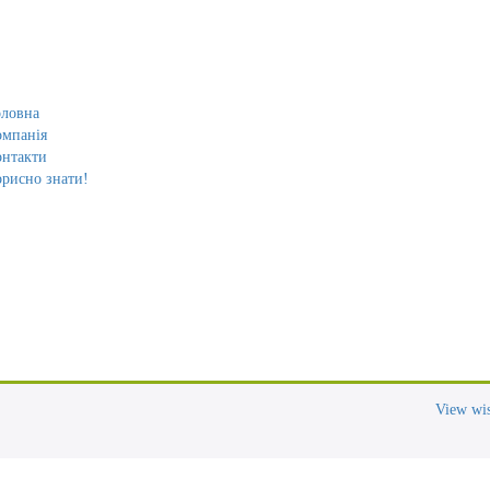
оловна
омпанія
онтакти
рисно знати!
View wis