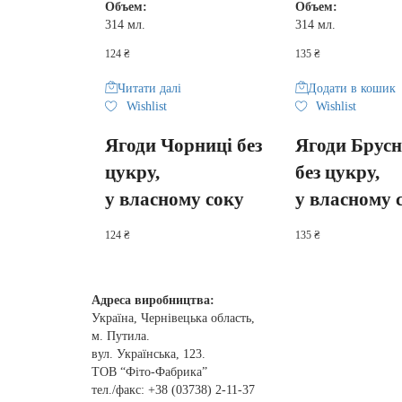
Объем:
Объем:
314 мл.
314 мл.
124
₴
135
₴
Читати далі
Додати в кошик
Wishlist
Wishlist
Ягоди Чорниці без
Ягоди Брусн
цукру,
без цукру,
у власному соку
у власному 
124
₴
135
₴
Адреса виробництва
:
Україна, Чернівецька область,
м. Путила.
вул. Українська, 123.
ТОВ “Фіто-Фабрика”
тел./факс: +38 (03738) 2-11-37