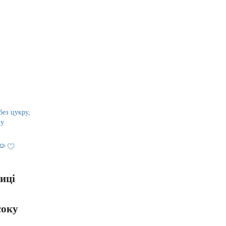
иці
соку