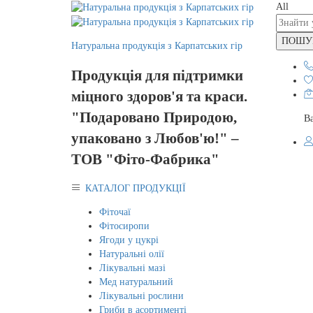
All
ПОШУ
Натуральна продукція з Карпатських гір
Продукція для підтримки
міцного здоров'я та краси.
"Подаровано Природою,
В
упаковано з Любов'ю!" –
ТОВ "Фіто-Фабрика"
КАТАЛОГ ПРОДУКЦІЇ
Фіточаї
Фітосиропи
Ягоди у цукрі
Натуральні олії
Лікувальні мазі
Мед натуральний
Лікувальні рослини
Гриби в асортименті