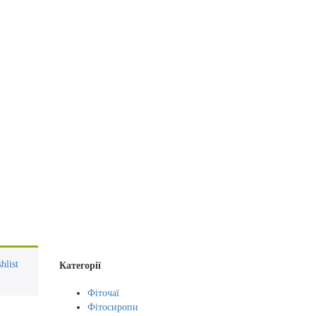
hlist
Категорії
Фіточаї
Фітосиропи