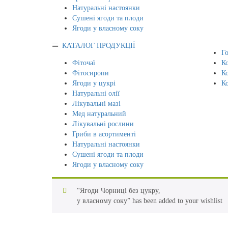
Натуральні настоянки
Сушені ягоди та плоди
Ягоди у власному соку
КАТАЛОГ ПРОДУКЦІЇ
Г
Фіточаї
К
Фітосиропи
К
Ягоди у цукрі
Ко
Натуральні олії
Лікувальні мазі
Мед натуральний
Лікувальні рослини
Гриби в асортименті
Натуральні настоянки
Сушені ягоди та плоди
Ягоди у власному соку
“Ягоди Чорниці без цукру,
у власному соку” has been added to your wishlist