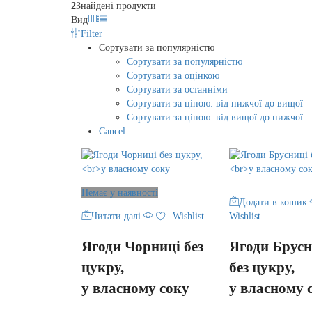
2
Знайдені продукти
Вид
Filter
Сортувати за популярністю
Сортувати за популярністю
Сортувати за оцінкою
Сортувати за останніми
Сортувати за ціною: від нижчої до вищої
Сортувати за ціною: від вищої до нижчої
Cancel
Немає у наявності
Додати в кошик
Читати далі
Wishlist
Wishlist
Ягоди Чорниці без
Ягоди Брусн
цукру,
без цукру,
у власному соку
у власному 