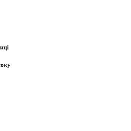
иці
соку