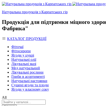
Натуральна продукція з Карпатських гір
Продукція для підтримки міцного здоро
Фабрика"
КАТАЛОГ ПРОДУКЦІЇ
Фіточаї
Фітосиропи
Ягоди у цукрі
Натуральні олії
Лікувальні мазі
Мед натуральний
Лікувальні рослини
Гриби в асортименті
Натуральні настоянки
Сушені ягоди та плоди
Ягоди у власному соку
All