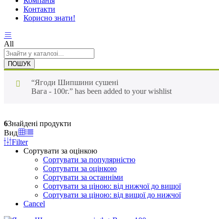
Компанія
Контакти
Корисно знати!
All
ПОШУК
“Ягоди Шипшини сушені
Вага - 100г.” has been added to your wishlist
6
Знайдені продукти
Вид
Filter
Сортувати за оцінкою
Сортувати за популярністю
Сортувати за оцінкою
Сортувати за останніми
Сортувати за ціною: від нижчої до вищої
Сортувати за ціною: від вищої до нижчої
Cancel