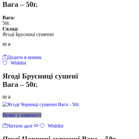
Вага – 50г.
Вага:
50г.
Склад:
Ягоді Брусниці сушенні
80
₴
Додати в кошик
Wishlist
Ягоді Брусниці сушені
Вага – 50г.
80
₴
Немає у наявності
Читати далі
Wishlist