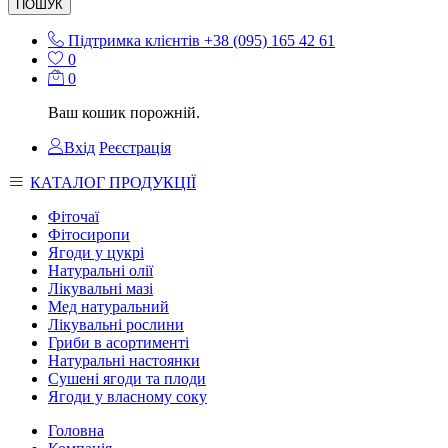
ПОШУК
Підтримка клієнтів
+38 (095) 165 42 61
0
0
Ваш кошик порожній.
Вхід
Реєстрація
КАТАЛОГ ПРОДУКЦІЇ
Фіточаї
Фітосиропи
Ягоди у цукрі
Натуральні олії
Лікувальні мазі
Мед натуральний
Лікувальні рослини
Гриби в асортименті
Натуральні настоянки
Сушені ягоди та плоди
Ягоди у власному соку
Головна