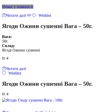
Немає у наявності
Читати далі
Wishlist
Ягоди Ожини сушенні Вага – 50г.
Вага:
50г.
Склад:
Ягоді Ожини сушенні
81
₴
Читати далі
Wishlist
Ягоди Ожини сушенні Вага – 50г.
81
₴