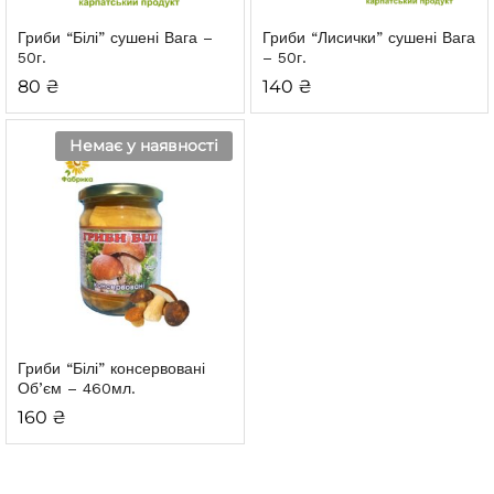
Гриби “Білі” сушені
Вага –
Гриби “Лисички” сушені
Вага
50г.
– 50г.
80
₴
140
₴
Немає у наявності
Гриби “Білі” консервовані
Об’єм – 460мл.
160
₴