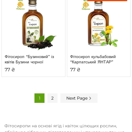
Фітосироп “Бузиновий”
із
Фітосироп кульбабовий
квітів Бузини чорної
“Карпатський ЯНТАР”
77
₴
77
₴
1
2
Next Page
Фітосиропи на основі ягід і квіток цілющих рослин,