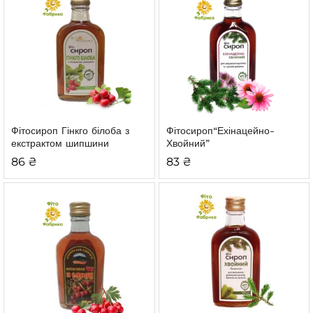
Фітосироп Гінкго білоба з
Фітосироп
“Ехінацейно-
екстрактом шипшини
Хвойний”
86
₴
83
₴