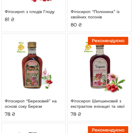
Фітосироп з плодів Глоду
Фітосироп “Полонина”
із
хвойних погонів
81
₴
80
₴
Рекомендуємо
Фітосироп “Березовий”
на
Фітосироп Шипшиновий з
основі соку Берези
екстрактом ехінацеї та хвої
78
₴
78
₴
Рекомендуємо