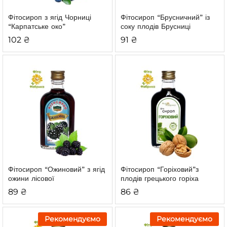
Фітосироп з ягід Чорниці
Фітосироп “Брусничний”
із
“Карпатське око”
соку плодів Брусниці
102
₴
91
₴
Фітосироп “Ожиновий” з ягід
Фітосироп “Горіховий”
з
ожини лісової
плодів грецького горіха
89
₴
86
₴
Рекомендуємо
Рекомендуємо