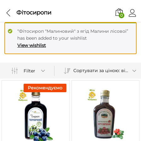
Фітосиропи
0
“Фітосироп "Малиновий" з ягід Малини лісової”
has been added to your wishlist
View wishlist
Сортувати за ціною: від вищої до нижчої
Filter
Рекомендуємо