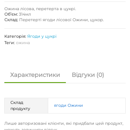
Ожина
лісова
,
перетерта
в
цукрі
.
Об’єм:
314мл
Склад
:
Перетерті
ягоди
лісової
Ожини
,
цукор
.
Категорія:
Ягоди у цукрі
Теги:
ожина
Характеристики
Відгуки (0)
Склад
ягоди Ожини
продукту
Лише авторизовані клієнти, які придбали цей продукт,
можуть залишити відгук.