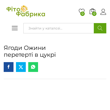
0
0
ПОШУК
Ягоди Ожини
перетерті в цукрі