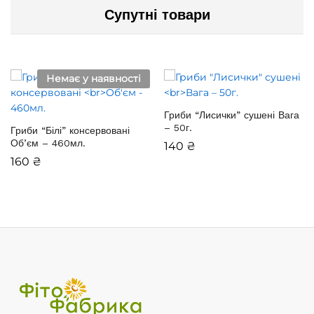
Супутні товари
Немає у наявності
Гриби “Лисички” сушені
Вага
– 50г.
Гриби “Білі” консервовані
Об’єм – 460мл.
140
₴
160
₴