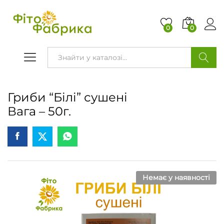
0
0
ПОШУК
Гриби “Білі” сушені
Вага – 50г.
Немає у наявності