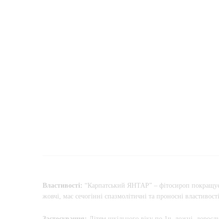
Властивості:
“Карпатський ЯНТАР” – фітосироп покращує т
жовчі, має сечогінні спазмолітичні та проносні властивост
Застосування:
Дітям шкільного віку по 1ч. ложці, доросли