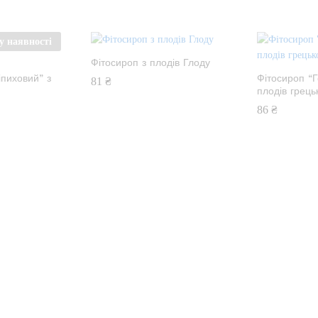
у наявності
Фітосироп з плодів Глоду
іпиховий” з
Фітосироп “Г
81
₴
и
плодів грець
86
₴