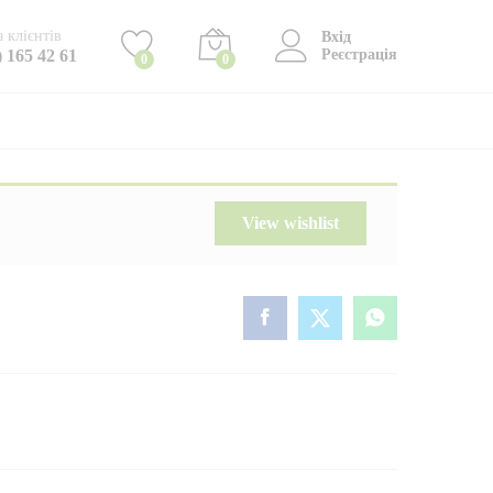
77
₴
Додати в кошик
 клієнтів
Вхід
) 165 42 61
Реєстрація
0
0
View wishlist