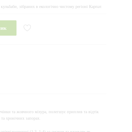
кульбаби, зібраних в екологічно чистому регіоні Карпат.
шик
чінки та жовчного міхура, полегшує приплив та відтік
х та хронічних запорах.
піввідношенні (1:3, 1:4) за смаком та вживати як