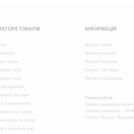
ТЕГОРІЇ ТОВАРІВ
ІНФОРМАЦІЯ
очаї
Корисно знати
осиропи
Новини компанії
ди у цукрі
Відгуки покупців
уральні олії
Оплата – Доставка
увальні мазі
Питання та відповіді
 натуральний
увальні рослини
Режим роботи:
би в асортименті
Прийом замовлень онлайн:
Обробка замовлень: з 09:00
уральні настоянки
Субота i Неділя – Вихідни
ені ягоди та плоди
ди у власному соку