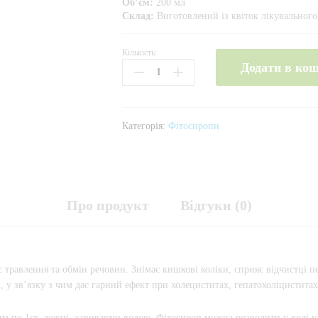
Об’єм:
200 мл
Склад:
Виготовлений із квіток лікувального 
Кількість:
Фітосироп
Додати в ко
кульбабовий
"Карпатський
ЯНТАР"
Кількість
Категорія:
Фітосиропи
Про продукт
Відгуки (0)
равлення та обмін речовин. Знімає кишкові коліки, сприяє відчистці пе
і, у зв’язку з чим дає гарний ефект при холециститах, гепатохоліцистита
м по 1ст. ложці, запиваючи водою. Фітосироп можна розводити у воді у с