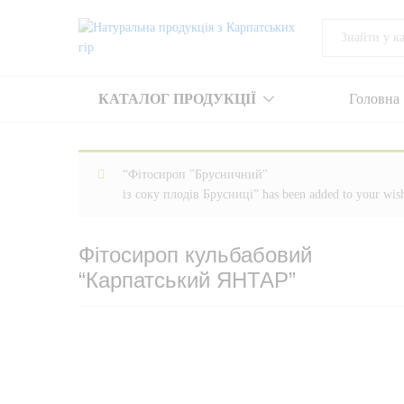
Фітосироп кульбабовий
All
"Карпатський ЯНТАР"
Про продукт
Відгуки (0)
КАТАЛОГ ПРОДУКЦІЇ
Головна
“Фітосироп "Брусничний"
із соку плодів Брусниці” has been added to your wish
Фітосироп кульбабовий
“Карпатський ЯНТАР”