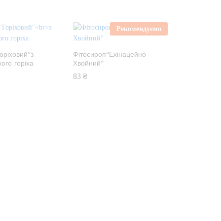
Рекомендуємо
оріховий”
з
Фітосироп
“Ехінацейно-
кого горіха
Хвойний”
83
₴