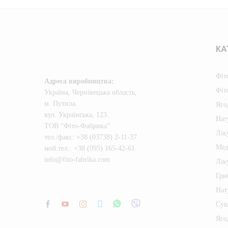
КА
Фіт
Адреса виробництва
:
Фіт
Україна, Чернівецька область,
м. Путила.
Яго
вул. Українська, 123.
Нат
ТОВ “Фіто-Фабрика”
Лік
тел./факс: +38 (03738) 2-11-37
Мед
моб.тел.: +38 (095) 165-42-61
info@fito-fabrika.com
Лік
Гри
Нат
Суш
Яго