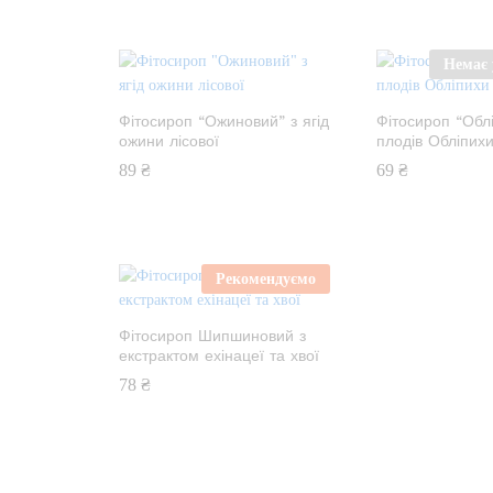
Немає 
Фітосироп “Ожиновий” з ягід
Фітосироп “Обл
ожини лісової
плодів Обліпих
89
₴
69
₴
Рекомендуємо
Фітосироп Шипшиновий з
екстрактом ехінацеї та хвої
78
₴