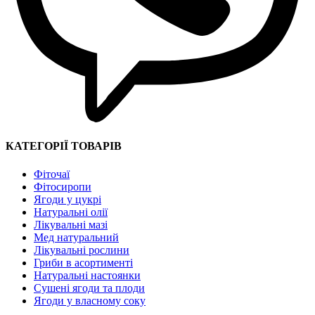
КАТЕГОРІЇ ТОВАРІВ
Фіточаї
Фітосиропи
Ягоди у цукрі
Натуральні олії
Лікувальні мазі
Мед натуральний
Лікувальні рослини
Гриби в асортименті
Натуральні настоянки
Сушені ягоди та плоди
Ягоди у власному соку