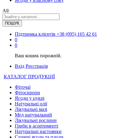
Ягоди у власному соку
All
ПОШУК
Підтримка клієнтів
+38 (095) 165 42 61
0
0
Ваш кошик порожній.
Вхід
Реєстрація
КАТАЛОГ ПРОДУКЦІЇ
Фіточаї
Фітосиропи
Ягоди у цукрі
Натуральні олії
Лікувальні мазі
Мед натуральний
Лікувальні рослини
Гриби в асортименті
Натуральні настоянки
Сушені ягоди та плоди