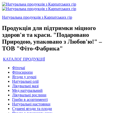
Натуральна продукція з Карпатських гір
Продукція для підтримки міцного
здоров'я та краси. "Подаровано
Природою, упаковано з Любов'ю!" –
ТОВ "Фіто-Фабрика"
КАТАЛОГ ПРОДУКЦІЇ
Фіточаї
Фітосиропи
Ягоди у цукрі
Натуральні олії
Лікувальні мазі
Мед натуральний
Лікувальні рослини
Гриби в асортименті
Натуральні настоянки
Сушені ягоди та плоди