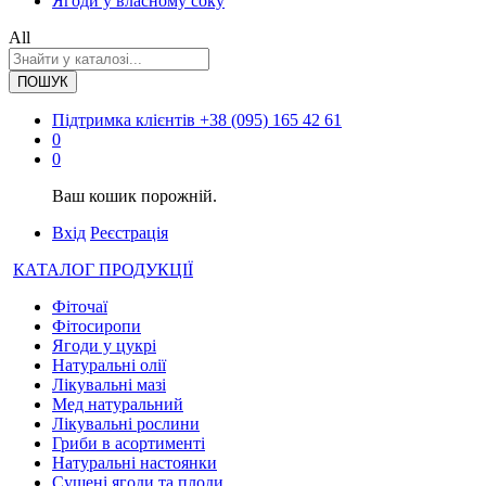
Ягоди у власному соку
All
ПОШУК
Підтримка клієнтів
+38 (095) 165 42 61
0
0
Ваш кошик порожній.
Вхід
Реєстрація
КАТАЛОГ ПРОДУКЦІЇ
Фіточаї
Фітосиропи
Ягоди у цукрі
Натуральні олії
Лікувальні мазі
Мед натуральний
Лікувальні рослини
Гриби в асортименті
Натуральні настоянки
Сушені ягоди та плоди