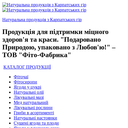
Натуральна продукція з Карпатських гір
Продукція для підтримки міцного
здоров'я та краси. "Подаровано
Природою, упаковано з Любов'ю!" –
ТОВ "Фіто-Фабрика"
КАТАЛОГ ПРОДУКЦІЇ
Фіточаї
Фітосиропи
Ягоди у цукрі
Натуральні олії
Лікувальні мазі
Мед натуральний
Лікувальні рослини
Гриби в асортименті
Натуральні настоянки
Сушені ягоди та плоди