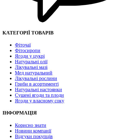
КАТЕГОРІЇ ТОВАРІВ
Фіточаї
Фітосиропи
Ягоди у цукрі
Натуральні олії
Лікувальні мазі
Мед натуральний
Лікувальні рослини
Гриби в асортименті
Натуральні настоянки
Сушені ягоди та плоди
Ягоди у власному соку
ІНФОРМАЦІЯ
Корисно знати
Новини компанії
Відгуки покупців