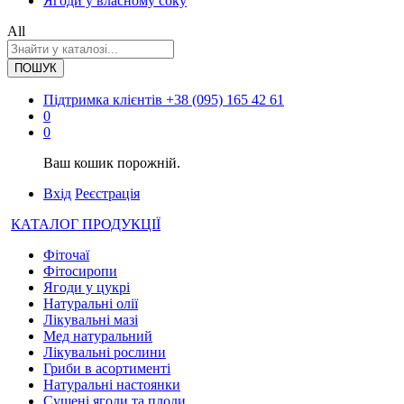
Ягоди у власному соку
All
ПОШУК
Підтримка клієнтів
+38 (095) 165 42 61
0
0
Ваш кошик порожній.
Вхід
Реєстрація
КАТАЛОГ ПРОДУКЦІЇ
Фіточаї
Фітосиропи
Ягоди у цукрі
Натуральні олії
Лікувальні мазі
Мед натуральний
Лікувальні рослини
Гриби в асортименті
Натуральні настоянки
Сушені ягоди та плоди