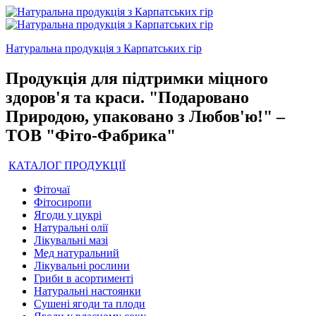
Натуральна продукція з Карпатських гір
Продукція для підтримки міцного
здоров'я та краси. "Подаровано
Природою, упаковано з Любов'ю!" –
ТОВ "Фіто-Фабрика"
КАТАЛОГ ПРОДУКЦІЇ
Фіточаї
Фітосиропи
Ягоди у цукрі
Натуральні олії
Лікувальні мазі
Мед натуральний
Лікувальні рослини
Гриби в асортименті
Натуральні настоянки
Сушені ягоди та плоди