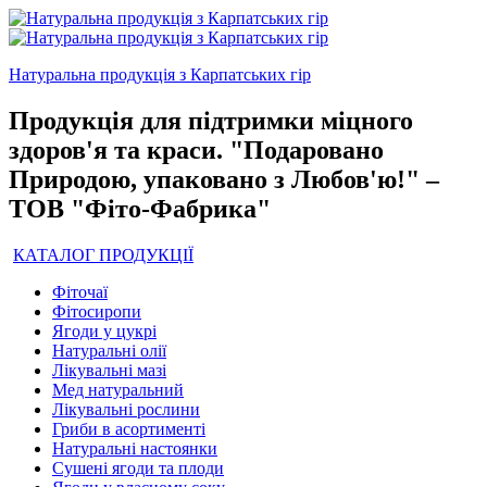
Натуральна продукція з Карпатських гір
Продукція для підтримки міцного
здоров'я та краси. "Подаровано
Природою, упаковано з Любов'ю!" –
ТОВ "Фіто-Фабрика"
КАТАЛОГ ПРОДУКЦІЇ
Фіточаї
Фітосиропи
Ягоди у цукрі
Натуральні олії
Лікувальні мазі
Мед натуральний
Лікувальні рослини
Гриби в асортименті
Натуральні настоянки
Сушені ягоди та плоди