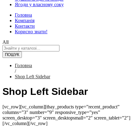
Ягоди у власному соку
Головна
Компанія
Контакти
Корисно знати!
All
ПОШУК
Головна
/
Shop Left Sidebar
Shop Left Sidebar
[vc_row][vc_column][tbay_products type=”recent_product”
columns=”3″ number=”9″ responsive_type=”yes”
screen_desktop=”3″ screen_desktopsmall=”2″ screen_tablet=”2″]
[/vc_column][/vc_row]