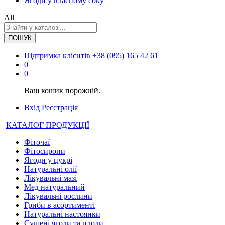
Ягоди у власному соку
All
ПОШУК
Підтримка клієнтів
+38 (095) 165 42 61
0
0
Ваш кошик порожній.
Вхід
Реєстрація
КАТАЛОГ ПРОДУКЦІЇ
Фіточаї
Фітосиропи
Ягоди у цукрі
Натуральні олії
Лікувальні мазі
Мед натуральний
Лікувальні рослини
Гриби в асортименті
Натуральні настоянки
Сушені ягоди та плоди