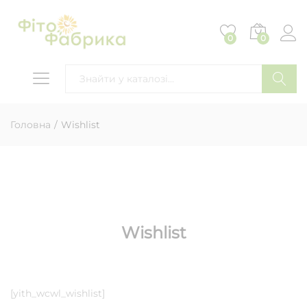
0
0
ПОШУК
Головна
/
Wishlist
Wishlist
[yith_wcwl_wishlist]