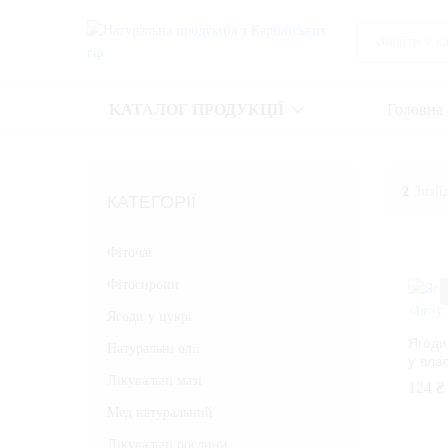
All
КАТАЛОГ ПРОДУКЦІЇ
Головна
2
Знайд
КАТЕГОРІЇ
Фіточаї
Фітосиропи
Ягоди у цукрі
Ягоди
Натуральні олії
у вла
Лікувальні мазі
124
124
₴
₴
Мед натуральний
Лікувальні рослини