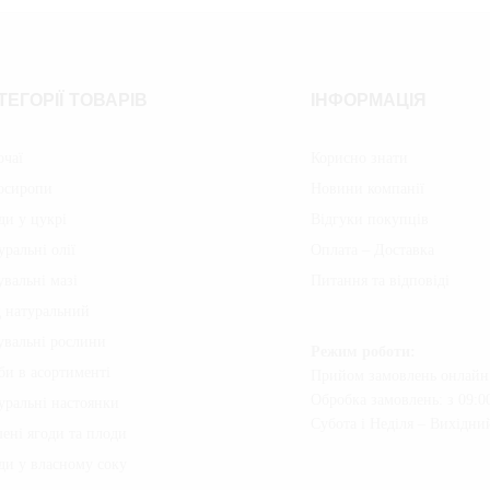
ТЕГОРІЇ ТОВАРІВ
ІНФОРМАЦІЯ
очаї
Корисно знати
осиропи
Новини компанії
ди у цукрі
Відгуки покупців
уральні олії
Оплата – Доставка
увальні мазі
Питання та відповіді
 натуральний
увальні рослини
Режим роботи:
би в асортименті
Прийом замовлень онлайн:
Обробка замовлень: з 09:00
уральні настоянки
Субота i Неділя – Вихідни
ені ягоди та плоди
ди у власному соку