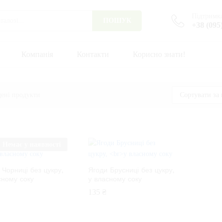
Підтримка
ПОШУК
+38 (095
Компанія
Контакти
Корисно знати!
ені продукти
Сортувати за 
Немає у наявності
 Чорниці без цукру,
Ягоди Брусниці без цукру,
сному соку
у власному соку
135
135
₴
₴