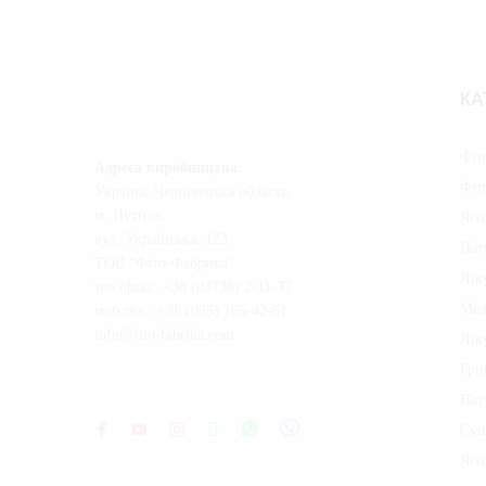
КА
Фіт
Адреса виробництва
:
Фіт
Україна, Чернівецька область,
м. Путила.
Яго
вул. Українська, 123.
Нат
ТОВ “Фіто-Фабрика”
Лік
тел./факс: +38 (03738) 2-11-37
Мед
моб.тел.: +38 (095) 165-42-61
info@fito-fabrika.com
Лік
Гри
Нат
Суш
Яго