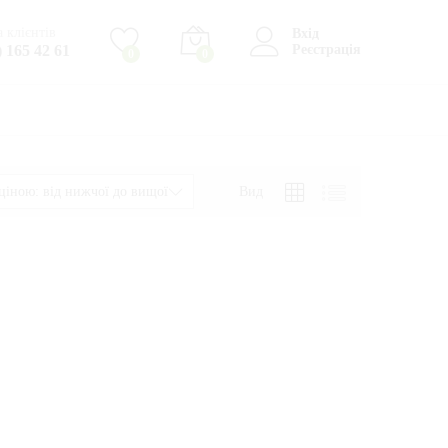
 клієнтів
Вхід
) 165 42 61
Реєстрація
0
0
Вид
ціною: від нижчої до вищої