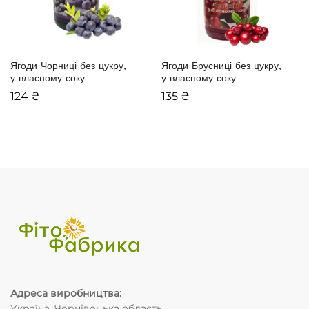
йбільша
Ягоди Чорниці без цукру,
Ягоди Брусниці без цукру,
у власному соку
у власному соку
а
124
₴
135
₴
Адреса виробництва
:
Україна, Чернівецька область,