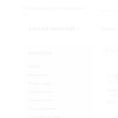
All
КАТАЛОГ ПРОДУКЦІЇ
Головна
3
Знайд
КАТЕГОРІЇ
Фіточаї
Фітосиропи
Ягоди у цукрі
Гриби
Натуральні олії
– 50г.
Лікувальні мазі
80
80
₴
₴
Мед натуральний
Лікувальні рослини