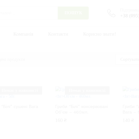
Підтримка
ПОШУК
+38 (095
Компанія
Контакти
Корисно знати!
ені продукти
Сортувати
Немає у наявності
Немає у наявності
 “Білі” сушені
Вага
Гриби “Білі” консервовані
Гриби “
Об’єм – 460мл.
Вага – 
160
160
₴
₴
140
140
₴
₴