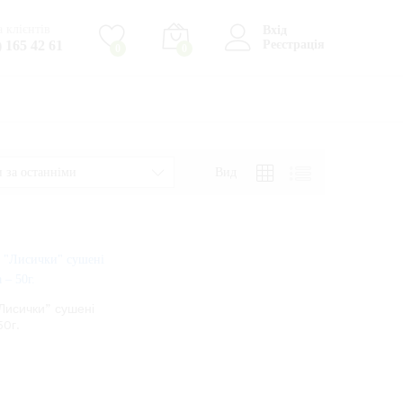
 клієнтів
Вхід
) 165 42 61
Реєстрація
0
0
Вид
 за останніми
Лисички” сушені
50г.