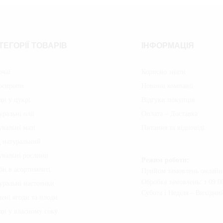
ТЕГОРІЇ ТОВАРІВ
ІНФОРМАЦІЯ
очаї
Корисно знати
осиропи
Новини компанії
ди у цукрі
Відгуки покупців
уральні олії
Оплата – Доставка
увальні мазі
Питання та відповіді
 натуральний
увальні рослини
Режим роботи:
би в асортименті
Прийом замовлень онлайн:
Обробка замовлень: з 09:00
уральні настоянки
Субота i Неділя – Вихідни
ені ягоди та плоди
ди у власному соку