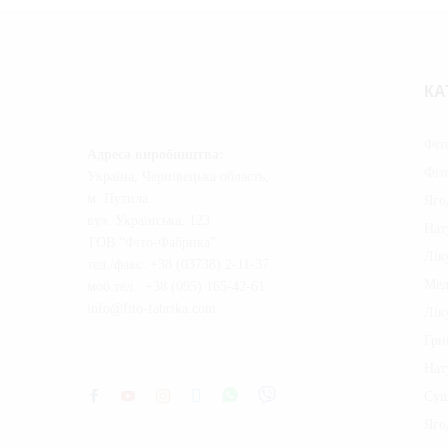
КА
Фіт
Адреса виробництва
:
Фіт
Україна, Чернівецька область,
м. Путила.
Яго
вул. Українська, 123.
Нат
ТОВ “Фіто-Фабрика”
Лік
тел./факс: +38 (03738) 2-11-37
Мед
моб.тел.: +38 (095) 165-42-61
info@fito-fabrika.com
Лік
Гри
Нат
Суш
Яго