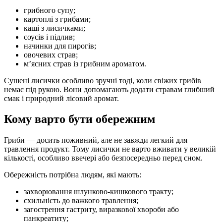
грибного супу;
картоплі з грибами;
каші з лисичками;
соусів і підлив;
начинки для пирогів;
овочевих страв;
м’ясних страв із грибним ароматом.
Сушені лисички особливо зручні тоді, коли свіжих грибів
немає під рукою. Вони допомагають додати стравам глибший
смак і природний лісовий аромат.
Кому варто бути обережним
Гриби — досить поживний, але не завжди легкий для
травлення продукт. Тому лисички не варто вживати у великій
кількості, особливо ввечері або безпосередньо перед сном.
Обережність потрібна людям, які мають:
захворювання шлунково-кишкового тракту;
схильність до важкого травлення;
загострення гастриту, виразкової хвороби або
панкреатиту;