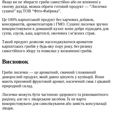
Якщо ви не збираєте гриби самостійно або не впевнені у
своєму досвіді, можна обрати готовий продукт — “Лисички
сушені” від ТОВ “Фіто-Фабрика”.
Це 100% карпатський продукт без харчових добавок,
консервантів, ароматизаторів і ГМО. Сушені лисички зручно
використовувати в домашній кухні: вони добре підходять для
супів, соусів, каш, картоплі, овочевих і м’ясних страв.
Такий продукт дозволяє насолоджуватися ароматом
карпатських грибів у будь-яку пору року, без ризику
самостійного збору та помилки у визначенні грибів.
Висновок
Гриби лисички — це ароматний, смачний і поживний
дикорослий продукт, який давно цінують у кулінарії. Вони
мають приємний фруктовий аромат, насичений смак і цікавий
природний склад.
Лисички можуть бути частиною здорового та різноманітного
раціону, але не є лікарським засобом. Їх не варто
використовувати для самолікування або замість консультації
лікаря.