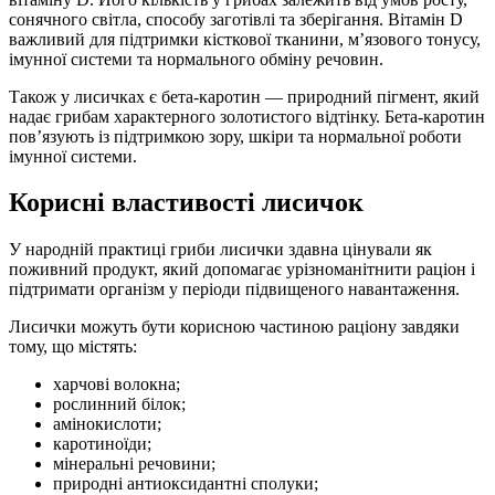
сонячного світла, способу заготівлі та зберігання. Вітамін D
важливий для підтримки кісткової тканини, м’язового тонусу,
імунної системи та нормального обміну речовин.
Також у лисичках є бета-каротин — природний пігмент, який
надає грибам характерного золотистого відтінку. Бета-каротин
пов’язують із підтримкою зору, шкіри та нормальної роботи
імунної системи.
Корисні властивості лисичок
У народній практиці гриби лисички здавна цінували як
поживний продукт, який допомагає урізноманітнити раціон і
підтримати організм у періоди підвищеного навантаження.
Лисички можуть бути корисною частиною раціону завдяки
тому, що містять:
харчові волокна;
рослинний білок;
амінокислоти;
каротиноїди;
мінеральні речовини;
природні антиоксидантні сполуки;