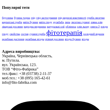
Популярні теги
брусника
бузина чорна
глід
глід застосування
глід корисні властивості
гриби лисички
карпатські гриби
квіти бузини
квіти глоду
кульбаба
липа
лисички сушені
лляна олія
лікарські рослини
народна медицина
натуральні олії
обліпиха
олія льону
омега-3
плоди
фітотерапія
глоду
свойства
состав
сушені гриби
холодний віджим
целебные растения
целебные ягоды
цілющі рослини
ягоди бузини
ягоды
Адреса виробництва
:
Україна, Чернівецька область,
м. Путила.
вул. Українська, 123.
ТОВ “Фіто-Фабрика”
тел./факс: +38 (03738) 2-11-37
моб.тел.: +38 (095) 165-42-61
info@fito-fabrika.com