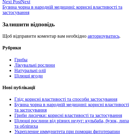
Next Post
Next
Бузина чорна в народній медицині: корисні властивості та
застосування
Залишити відповідь
Щоб відправити коментар вам необхідно
авторизуватись
.
Рубрики
Грибы
Лікувальні рослини
Натуральні олії
Цілющі ягоди
Нові публікації
Глід: корисні властивості та способи застосування
Бузина чорна в народній медицині: корисні властивості
та застосування
Гриби лисички: корисні властивості та застосування
Цілющі рослини від різних недуг: кульбаба, бузок, липа
та обліпиха
Укрепление иммунитета при помощи фитотерапии