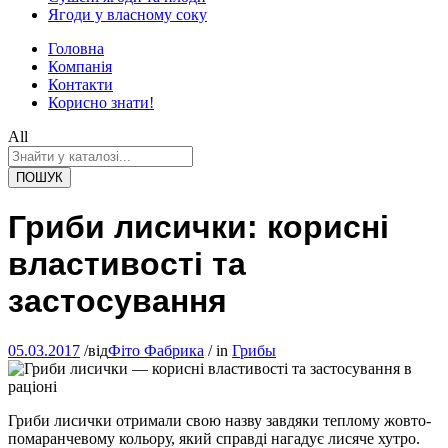
Ягоди у власному соку
Головна
Компанія
Контакти
Корисно знати!
All
ПОШУК
Гриби лисички: корисні
властивості та
застосування
05.03.2017
/
від
Фіто Фабрика
/
in
Грибы
Гриби лисички отримали свою назву завдяки теплому жовто-
помаранчевому кольору, який справді нагадує лисяче хутро.