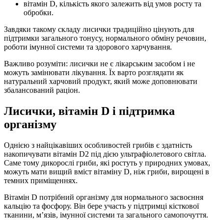
вітамін D, кількість якого залежить від умов росту та
обробки.
Завдяки такому складу лисички традиційно цінують для
підтримки загального тонусу, нормального обміну речовин,
роботи імунної системи та здорового харчування.
Важливо розуміти: лисички не є лікарським засобом і не
можуть замінювати лікування. Їх варто розглядати як
натуральний харчовий продукт, який може доповнювати
збалансований раціон.
Лисички, вітамін D і підтримка
організму
Однією з найцікавіших особливостей грибів є здатність
накопичувати вітамін D2 під дією ультрафіолетового світла.
Саме тому дикорослі гриби, які ростуть у природних умовах,
можуть мати вищий вміст вітаміну D, ніж гриби, вирощені в
темних приміщеннях.
Вітамін D потрібний організму для нормального засвоєння
кальцію та фосфору. Він бере участь у підтримці кісткової
тканини, м’язів, імунної системи та загального самопочуття.