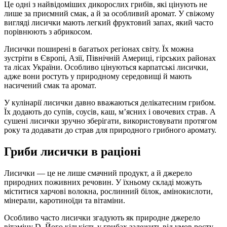
Це одні з найвідоміших дикорослих грибів, які цінують не
лише за приємний смак, а й за особливий аромат. У свіжому
вигляді лисички мають легкий фруктовий запах, який часто
порівнюють з абрикосом.
Лисички поширені в багатьох регіонах світу. Їх можна
зустріти в Європі, Азії, Північній Америці, гірських районах
та лісах України. Особливо цінуються карпатські лисички,
адже вони ростуть у природному середовищі й мають
насичений смак та аромат.
У кулінарії лисички давно вважаються делікатесним грибом.
Їх додають до супів, соусів, каш, м’ясних і овочевих страв. А
сушені лисички зручно зберігати, використовувати протягом
року та додавати до страв для природного грибного аромату.
Гриби лисички в раціоні
Лисички — це не лише смачний продукт, а й джерело
природних поживних речовин. У їхньому складі можуть
міститися харчові волокна, рослинний білок, амінокислоти,
мінерали, каротиноїди та вітаміни.
Особливо часто лисички згадують як природне джерело
вітаміну D. Його кількість у грибах залежить від умов росту,