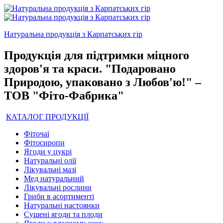
Натуральна продукція з Карпатських гір
Продукція для підтримки міцного
здоров'я та краси. "Подаровано
Природою, упаковано з Любов'ю!" –
ТОВ "Фіто-Фабрика"
КАТАЛОГ ПРОДУКЦІЇ
Фіточаї
Фітосиропи
Ягоди у цукрі
Натуральні олії
Лікувальні мазі
Мед натуральний
Лікувальні рослини
Гриби в асортименті
Натуральні настоянки
Сушені ягоди та плоди