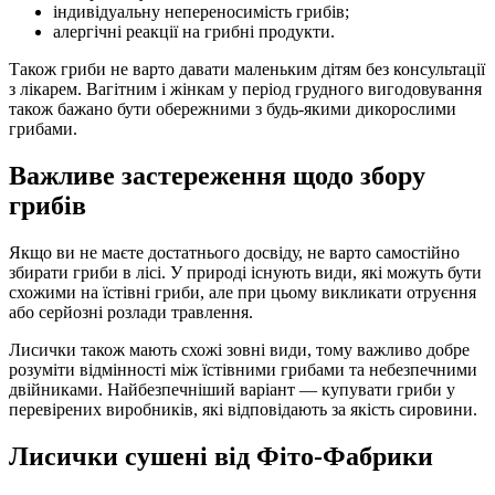
індивідуальну непереносимість грибів;
алергічні реакції на грибні продукти.
Також гриби не варто давати маленьким дітям без консультації
з лікарем. Вагітним і жінкам у період грудного вигодовування
також бажано бути обережними з будь-якими дикорослими
грибами.
Важливе застереження щодо збору
грибів
Якщо ви не маєте достатнього досвіду, не варто самостійно
збирати гриби в лісі. У природі існують види, які можуть бути
схожими на їстівні гриби, але при цьому викликати отруєння
або серйозні розлади травлення.
Лисички також мають схожі зовні види, тому важливо добре
розуміти відмінності між їстівними грибами та небезпечними
двійниками. Найбезпечніший варіант — купувати гриби у
перевірених виробників, які відповідають за якість сировини.
Лисички сушені від Фіто-Фабрики