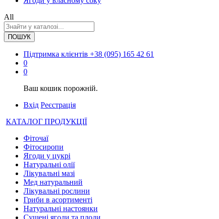
Ягоди у власному соку
All
ПОШУК
Підтримка клієнтів
+38 (095) 165 42 61
0
0
Ваш кошик порожній.
Вхід
Реєстрація
КАТАЛОГ ПРОДУКЦІЇ
Фіточаї
Фітосиропи
Ягоди у цукрі
Натуральні олії
Лікувальні мазі
Мед натуральний
Лікувальні рослини
Гриби в асортименті
Натуральні настоянки
Сушені ягоди та плоди