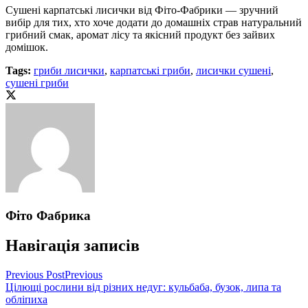
Сушені карпатські лисички від Фіто-Фабрики — зручний
вибір для тих, хто хоче додати до домашніх страв натуральний
грибний смак, аромат лісу та якісний продукт без зайвих
домішок.
Tags:
гриби лисички
,
карпатські гриби
,
лисички сушені
,
сушені гриби
Фіто Фабрика
Навігація записів
Previous Post
Previous
Цілющі рослини від різних недуг: кульбаба, бузок, липа та
обліпиха