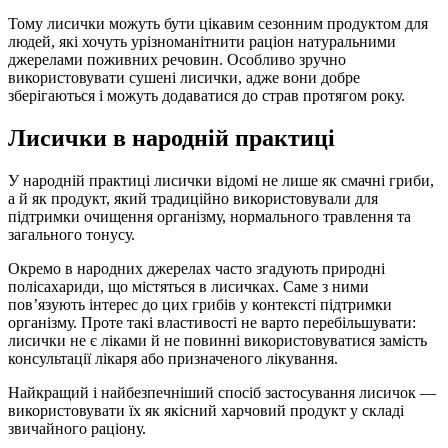
Тому лисички можуть бути цікавим сезонним продуктом для
людей, які хочуть урізноманітнити раціон натуральними
джерелами поживних речовин. Особливо зручно
використовувати сушені лисички, адже вони добре
зберігаються і можуть додаватися до страв протягом року.
Лисички в народній практиці
У народній практиці лисички відомі не лише як смачні гриби,
а й як продукт, який традиційно використовували для
підтримки очищення організму, нормального травлення та
загального тонусу.
Окремо в народних джерелах часто згадують природні
полісахариди, що містяться в лисичках. Саме з ними
пов’язують інтерес до цих грибів у контексті підтримки
організму. Проте такі властивості не варто перебільшувати:
лисички не є ліками й не повинні використовуватися замість
консультації лікаря або призначеного лікування.
Найкращий і найбезпечніший спосіб застосування лисичок —
використовувати їх як якісний харчовий продукт у складі
звичайного раціону.